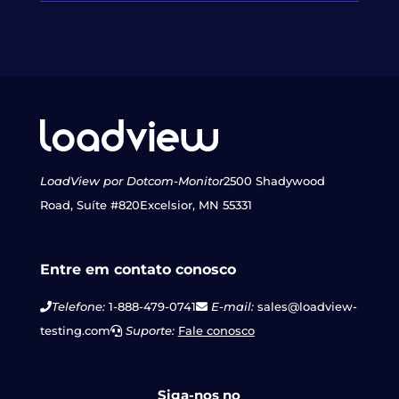
LoadView por Dotcom-Monitor
2500 Shadywood
Road, Suíte #820
Excelsior, MN 55331
Entre em contato conosco
Telefone:
1-888-479-0741
E-mail:
sales@loadview-
testing.com
Suporte:
Fale conosco
Siga-nos no