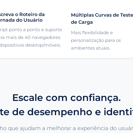
creva o Roteiro da
Múltiplas Curvas de Test
ornada do Usuário
de Carga
ript ponto a ponto e suporte
Mais flexibilidade e
ra mais de 40 navegadores
personalização para os
dispositivos desktop/móveis.
ambientes atuais.
Escale com confiança.
ite de desempenho e identif
ho que ajudam a melhorar a experiência do usuári