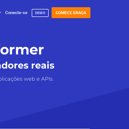
Conecte-se
COMECE GRAÇA
DEMO
rformer
dores reais
plicações web e APIs.