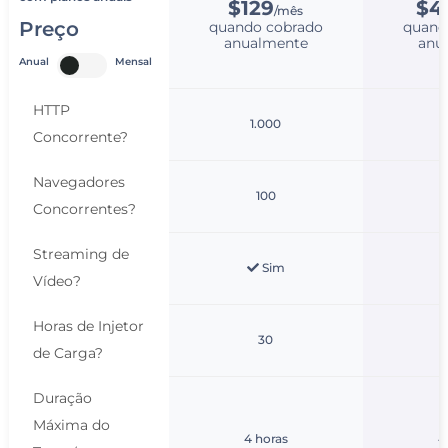
$129
$4
/mês
Preço
quando cobrado
quand
anualmente
anu
Anual
Mensal
HTTP
1.000
1
Concorrente
?
Navegadores
100
Concorrentes
?
Streaming de
Sim
Vídeo
?
Horas de Injetor
30
de Carga
?
Duração
Máxima do
4 horas
4