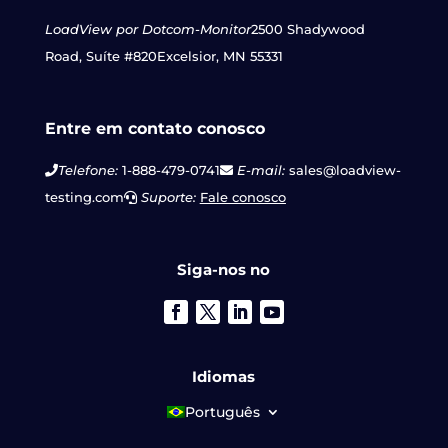
LoadView por Dotcom-Monitor
2500 Shadywood
Road, Suíte #820
Excelsior, MN 55331
Entre em contato conosco
Telefone:
1-888-479-0741
E-mail:
sales@loadview-
testing.com
Suporte:
Fale conosco
Siga-nos no
Idiomas
Português