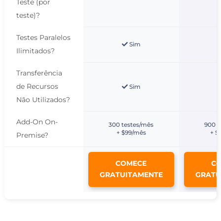
Teste (por
teste)
?
Testes Paralelos
Sim
Ilimitados
?
Transferência
de Recursos
Sim
Não Utilizados
?
Add-On On-
300 testes/mês
900 t
+ $99/mês
+ $
Premise
?
COMECE
C
GRATUITAMENTE
GRATU