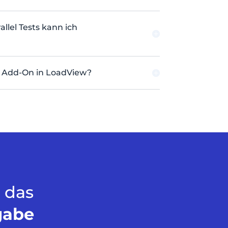
llel Tests kann ich
e Add-On in LoadView?
 das
gabe