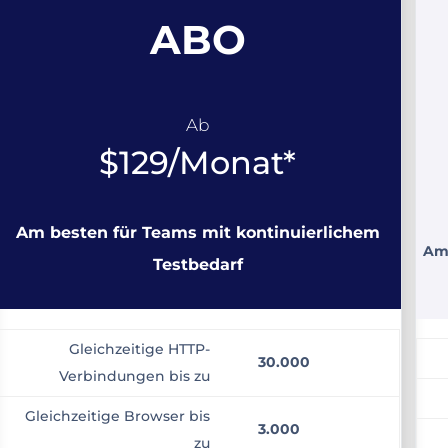
ABO
Ab
$129/Monat*
Am besten für Teams mit kontinuierlichem
Am 
Testbedarf
Gleichzeitige HTTP-
30.000
Verbindungen bis zu
Gleichzeitige Browser bis
3.000
zu