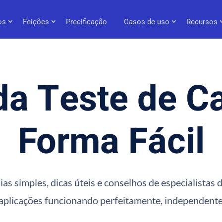
os
Feições
Precificação
Casos de uso
Recursos
a Teste de C
Forma Fácil
as simples, dicas úteis e conselhos de especialistas
 aplicações funcionando perfeitamente, independent