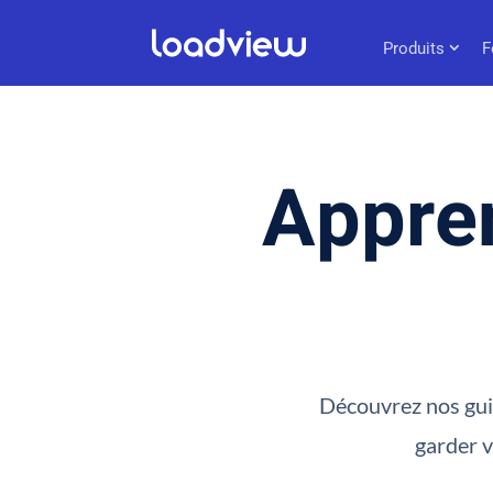
Produits
F
Appren
Découvrez nos guid
garder v