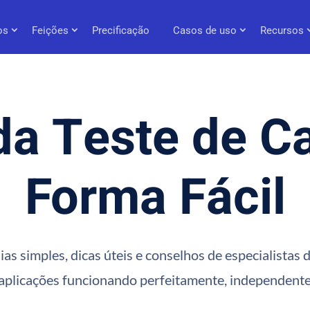
os
Feições
Precificação
Casos de uso
Recursos
a Teste de C
Forma Fácil
as simples, dicas úteis e conselhos de especialistas
 aplicações funcionando perfeitamente, independent