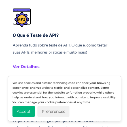
O Que é Teste de API?
Aprenda tudo sobre teste de API. O que é, como testar
suas APIs, melhores práticas e muito mais!
Ver Detalhes
We use cookies and similar technologies to enhance your browsing
experience, analyze website traffic, and personalize content. Some
cookies are essential for the website to function properly, while others
help us understand how you interact with our site to improve usability.
You can manage your cookie preferences at any time
Teste de Carga
Accept
Preferences
O que é teste de carga e por que ele é importante? Este