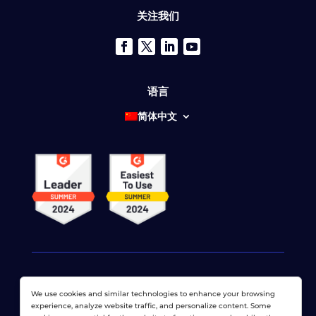
关注我们
语言
简体中文
We use cookies and similar technologies to enhance your browsing
© 2026 网络显示器公司 版权所有。 LoadView 是
Dotcom-
experience, analyze website traffic, and personalize content. Some
Monitor公司