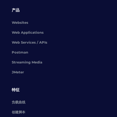
产品
Websites
Web Applications
Web Services / APIs
Postman
Streaming Media
JMeter
特征
负载曲线
创建脚本