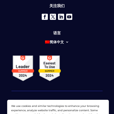
关注我们
语言
简体中文
We use cookies and similar technologies to enhance your browsing
© 2026 网络显示器公司 版权所有。 LoadView 是
Dotcom-
experience, analyze website traffic, and personalize content. Some
Monitor公司