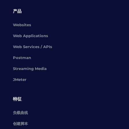
产品
Websites
Web Applications
Web Services / APIs
Postman
Streaming Media
JMeter
特征
负载曲线
创建脚本