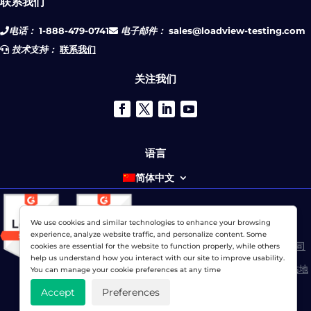
联系我们
电话：
1-888-479-0741
电子邮件：
sales@loadview-testing.com
技术支持：
联系我们
关注我们
语言
简体中文
We use cookies and similar technologies to enhance your browsing
© 2026 网络显示器公司 版权所有。
experience, analyze website traffic, and personalize content. Some
LoadView 是
Dotcom-Monitor公司
cookies are essential for the website to function properly, while others
help us understand how you interact with our site to improve usability.
隐私政策
|
服务条款
|
许可专利
|
网站地
You can manage your cookie preferences at any time
图
Accept
Preferences