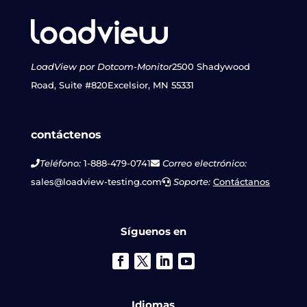
LoadView por Dotcom-Monitor
2500 Shadywood
Road, Suite #820
Excelsior, MN 55331
contáctenos
Teléfono:
1-888-479-0741
Correo electrónico:
sales@loadview-testing.com
Soporte:
Contáctanos
Síguenos en
Idiomas