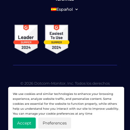
Español
© 2026 Dotcom-Monitor, Inc. Todos los derechos
reservados. LoadView es una subsidiaria de propiedad
We use cookies and similar technologies to enhance your browsing
total de
Dotcom-Monitor, Inc
.
experience, analyze website traffic, and personalize content. Some
cookies are essential for the website to function properly, while others
Política de privacidad
|
Términos de servicio
|
Patentes
help us understand how you interact with our site to improve usability.
con licencia
|
Mapa del sitio
You can manage your cookie preferences at any time
Accept
Preferences