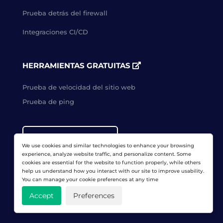
Prueba detrás del firewall
Integraciones CI/CD
HERRAMIENTAS GRATUITAS
Prueba de velocidad del sitio web
Prueba de ping
ACCESO DE CLIENTES
We use cookies and similar technologies to enhance your browsing
experience, analyze website traffic, and personalize content. Some
cookies are essential for the website to function properly, while others
help us understand how you interact with our site to improve usability.
PRUEBA GRATUITA
You can manage your cookie preferences at any time
Accept
Preferences