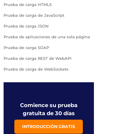
Prueba de carga HTML5
Prueba de carga de JavaScript
Prueba de carga JSON
Prueba de aplicaciones de una sola página
Prueba de carga SOAP
Prueba de carga REST de WebAPI
Prueba de carga de WebSockets
Comience su prueba
gratuita de 30 días
INTRODUCCIÓN GRATIS