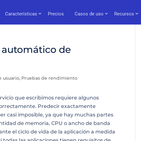
Características
Precios
Casos de uso
Recursos
 automático de
e usuario
,
Pruebas de rendimiento
rvicio
que escribimos requiere algunos
 correctamente. Predecir exactamente
er casi imposible, ya que hay muchas partes
 cantidad de memoria, CPU o ancho de banda
te el ciclo de vida de la aplicación a medida
 todas las aplicaciones tienen requisitos de