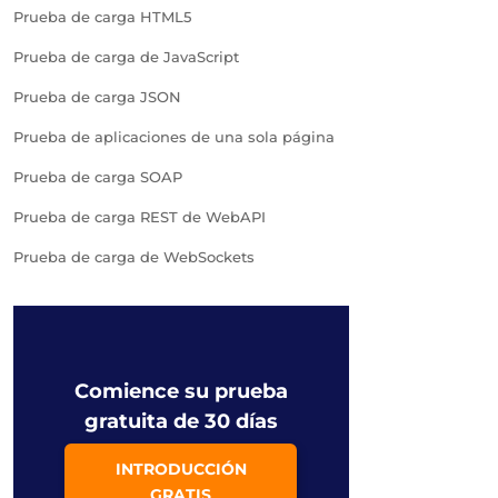
Prueba de carga HTML5
Prueba de carga de JavaScript
Prueba de carga JSON
Prueba de aplicaciones de una sola página
Prueba de carga SOAP
Prueba de carga REST de WebAPI
Prueba de carga de WebSockets
Comience su prueba
gratuita de 30 días
INTRODUCCIÓN
GRATIS