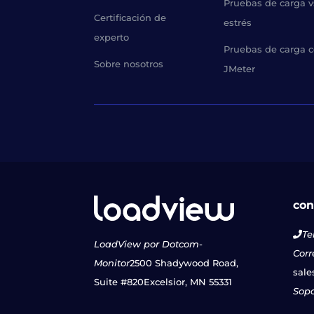
Pruebas de carga v
Certificación de
estrés
experto
Pruebas de carga 
Sobre nosotros
JMeter
con
Te
LoadView por Dotcom-
Corr
Monitor
2500 Shadywood Road,
sale
Suite #820
Excelsior, MN 55331
Sopo