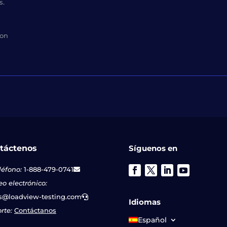
s.
con
táctenos
Síguenos en
léfono:
1-888-479-0741
eo electrónico:
s@loadview-testing.com
Idiomas
rte:
Contáctanos
Español