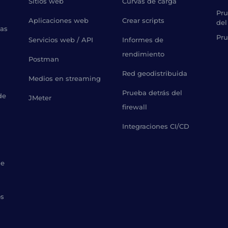
Sitios web
Curvas de carga
Pru
Aplicaciones web
Crear scripts
del
bas
Pru
Servicios web / API
Informes de
rendimiento
Postman
Red geodistribuida
Medios en streaming
Prueba detrás del
de
JMeter
firewall
Integraciones CI/CD
de
os