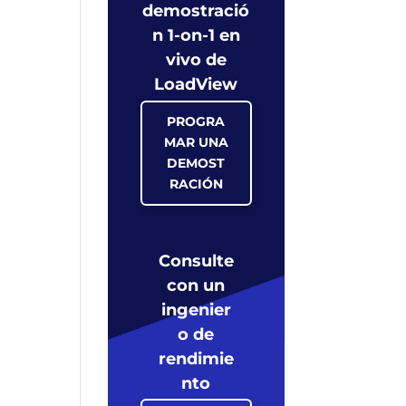
demostració
n 1-on-1 en
vivo de
LoadView
PROGRA
MAR UNA
DEMOST
RACIÓN
Consulte
con un
ingenier
o de
rendimie
nto