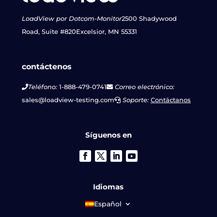
LoadView por Dotcom-Monitor
2500 Shadywood
Road, Suite #820
Excelsior, MN 55331
contáctenos
Teléfono:
1-888-479-0741
Correo electrónico:
sales@loadview-testing.com
Soporte:
Contáctanos
Síguenos en
Idiomas
Español