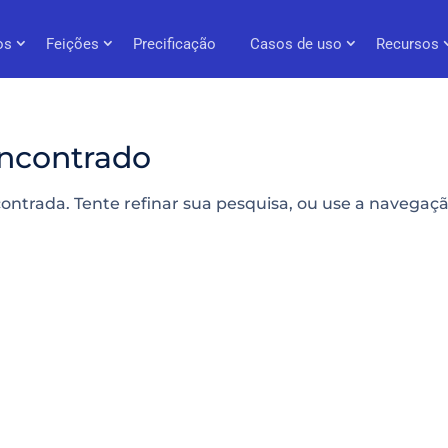
os
Feições
Precificação
Casos de uso
Recursos
ncontrado
contrada. Tente refinar sua pesquisa, ou use a navegaç