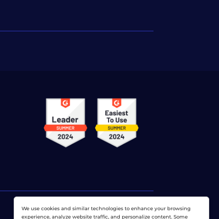
We use cookies and similar technologies to enhance your browsing
experience, analyze website traffic, and personalize content. Some