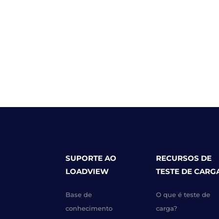
SUPORTE AO
RECURSOS DE
LOADVIEW
TESTE DE CARG
Base de
O que é teste de
conhecimento
carga?