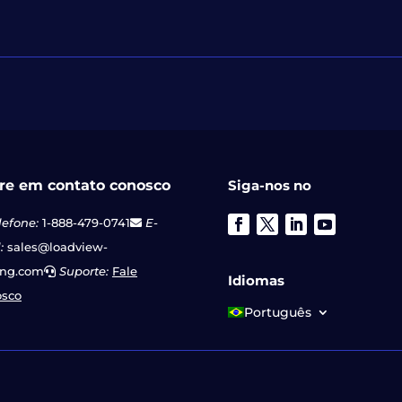
re em contato conosco
Siga-nos no
lefone:
1-888-479-0741
E-
:
sales@loadview-
ing.com
Suporte:
Fale
Idiomas
osco
Português