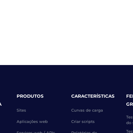
PRODUTOS
CARACTERÍSTICAS
FE
A
GR
Sites
Curvas de carga
Tes
Aplicações web
Criar scripts
do 
Tes
Serviços web / APIs
Relatórios de