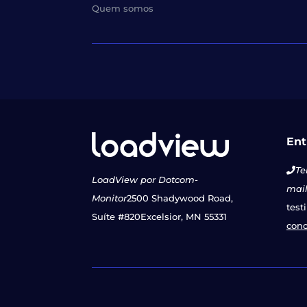
Quem somos
Ent
Te
LoadView por Dotcom-
mail
Monitor
2500 Shadywood Road,
test
Suíte #820
Excelsior, MN 55331
con