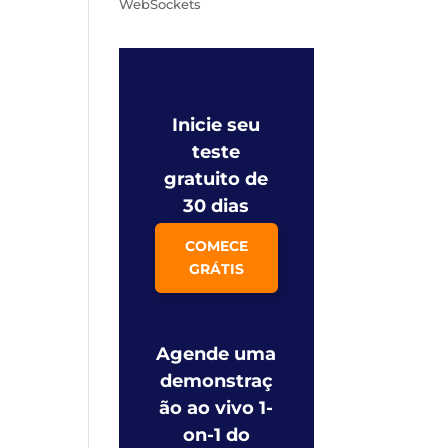
WebSockets
Inicie seu
teste
gratuito de
30 dias
COMECE
GRÁTIS
Agende uma
demonstraç
ão ao vivo 1-
on-1 do