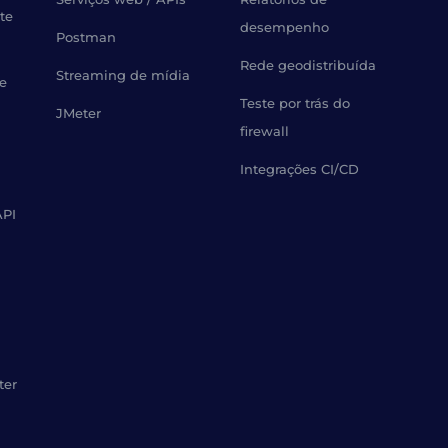
te
desempenho
Postman
Rede geodistribuída
Streaming de mídia
de
Teste por trás do
JMeter
firewall
Integrações CI/CD
API
ter