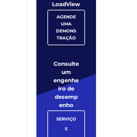
LoadView
AGENDE
UMA
DEMONS
TRAÇÃO
Consulte
um
engenhe
iro de
desemp
enho
SERVIÇO
S