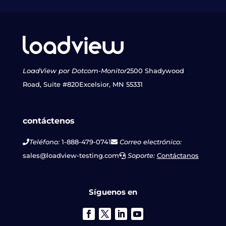
LoadView por Dotcom-Monitor
2500 Shadywood
Road, Suite #820
Excelsior, MN 55331
contáctenos
Teléfono:
1-888-479-0741
Correo electrónico:
sales@loadview-testing.com
Soporte:
Contáctanos
Síguenos en