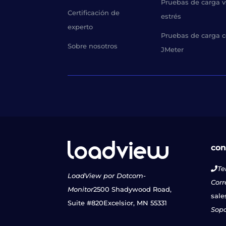
Pruebas de carga v
Certificación de
estrés
experto
Pruebas de carga 
Sobre nosotros
JMeter
con
Te
LoadView por Dotcom-
Corr
Monitor
2500 Shadywood Road,
sale
Suite #820
Excelsior, MN 55331
Sopo