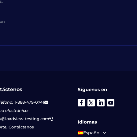
s.
con
táctenos
Síguenos en
léfono:
1-888-479-0741
eo electrónico:
s@loadview-testing.com
Idiomas
rte:
Contáctanos
Español