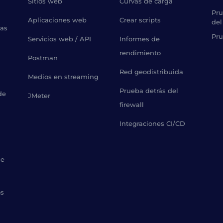
Sitios web
Curvas de carga
Pru
Aplicaciones web
Crear scripts
del
bas
Pru
Servicios web / API
Informes de
rendimiento
Postman
Red geodistribuida
Medios en streaming
Prueba detrás del
de
JMeter
firewall
Integraciones CI/CD
de
os