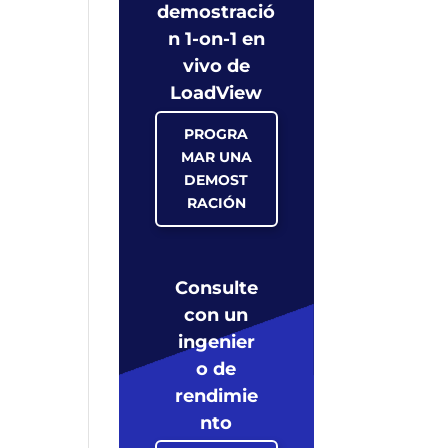
demostració
n 1-on-1 en
vivo de
LoadView
PROGRA
MAR UNA
DEMOST
RACIÓN
Consulte
con un
ingenier
o de
rendimie
nto