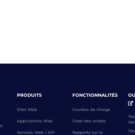
PRODUITS
FONCTIONNALITÉS
OU
Sites Web
Courbes de charge
Tes
Applications Web
Créer des scripts
We
st
Tes
Services Web / API
Rapports sur le