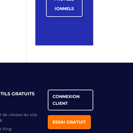
IONNELS
TILS GRATUITS
CONNEXION
CLIENT
t de vitesse du site
b
ESSAI GRATUIT
t Ping