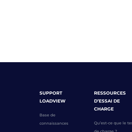
SUPPORT
RESSOURCES
LOADVIEW
D’ESSAI DE
CHARGE
Base de
Qu’est-ce que le te
connaissances
de charge ?