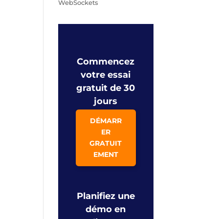
WebSockets
Commencez
votre essai
gratuit de 30
jours
DÉMARR
ER
GRATUIT
EMENT
Planifiez une
démo en