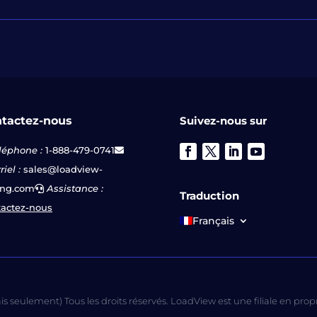
tactez-nous
Suivez-nous sur
léphone :
1-888-479-0741
iel :
sales@loadview-
ing.com
Assistance :
Traduction
actez-nous
Français
 seulement) Tous les droits réservés. LoadView est une filiale en prop