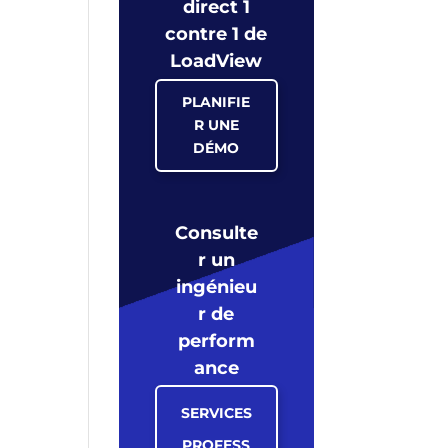
direct 1
contre 1 de
LoadView
PLANIFIE
R UNE
DÉMO
Consulte
r un
ingénieu
r de
perform
ance
SERVICES
PROFESS