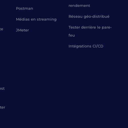
rendement
Postman
Réseau géo-distribué
Médias en streaming
Tester derrière le pare-
te
JMeter
feu
Intégrations CI/CD
est
ter