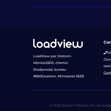
Con
Té
LoadView par Dotcom-
Courr
Monitor
2500, chemin
test
Shadywood, bureau
Cont
#820
Excelsior, Minnesota 55331
© 2026 Dotcom-Monitor, Inc. (en anglais