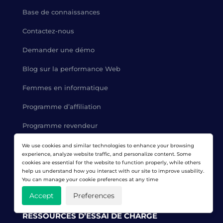
Base de connaissances
Contactez-nous
Demander une démo
Blog sur la performance Web
Femmes en informatique
Programme d’affiliation
Programme revendeur
Services de test de charge
We use cookies and similar technologies to enhance your browsing
experience, analyze website traffic, and personalize content. Some
Certification d’expert
cookies are essential for the website to function properly, while others
help us understand how you interact with our site to improve usability.
You can manage your cookie preferences at any time
Qui sommes-nous
Accept
Preferences
RESSOURCES D’ESSAI DE CHARGE