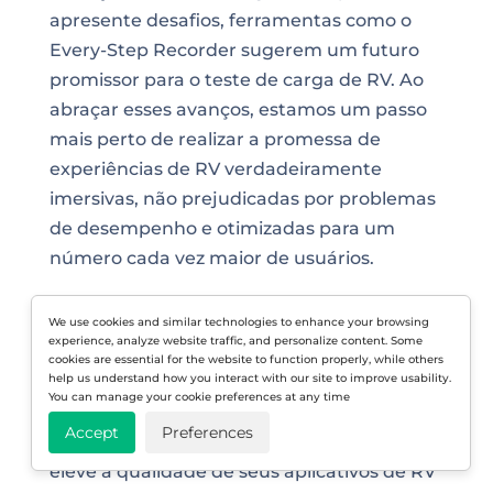
apresente desafios, ferramentas como o
Every-Step Recorder sugerem um futuro
promissor para o teste de carga de RV. Ao
abraçar esses avanços, estamos um passo
mais perto de realizar a promessa de
experiências de RV verdadeiramente
imersivas, não prejudicadas por problemas
de desempenho e otimizadas para um
número cada vez maior de usuários.
Não deixe que problemas de desempenho
We use cookies and similar technologies to enhance your browsing
atrapalhem sua experiência de RV.
experience, analyze website traffic, and personalize content. Some
cookies are essential for the website to function properly, while others
Aproveite o poder do Gravador de Etapas
help us understand how you interact with our site to improve usability.
Every-Step da LoadView hoje.
You can manage your cookie preferences at any time
Accept
Preferences
Comece sua avaliação gratuita agora e
eleve a qualidade de seus aplicativos de RV