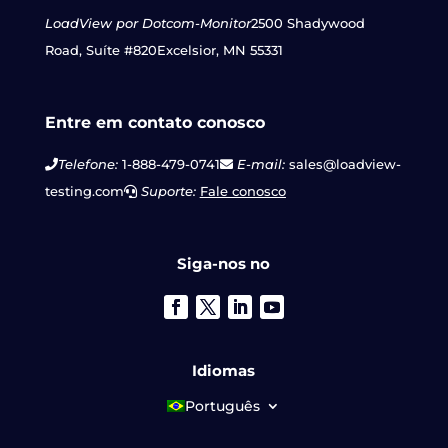
LoadView por Dotcom-Monitor
2500 Shadywood
Road, Suíte #820
Excelsior, MN 55331
Entre em contato conosco
Telefone:
1-888-479-0741
E-mail:
sales@loadview-
testing.com
Suporte:
Fale conosco
Siga-nos no
Idiomas
Português