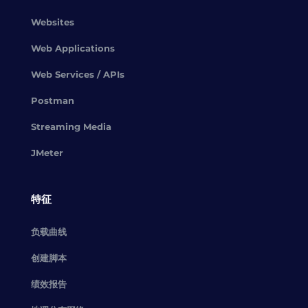
Websites
Web Applications
Web Services / APIs
Postman
Streaming Media
JMeter
特征
负载曲线
创建脚本
绩效报告