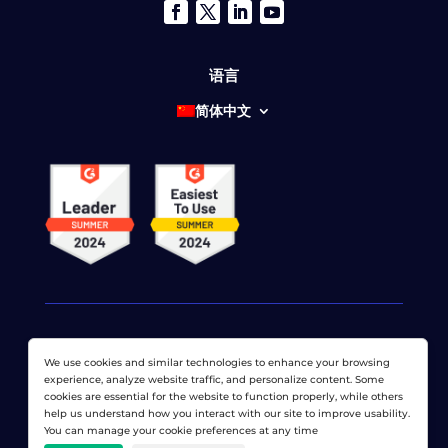
语言
简体中文
We use cookies and similar technologies to enhance your browsing
© 2026 网络显示器公司 版权所有。 LoadView 是
Dotcom-
experience, analyze website traffic, and personalize content. Some
Monitor公司
cookies are essential for the website to function properly, while others
help us understand how you interact with our site to improve usability.
隐私政策
|
服务条款
|
许可专利
|
网站地图
You can manage your cookie preferences at any time