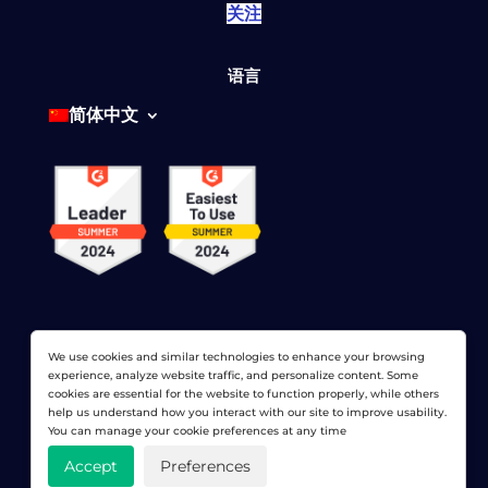
关注
语言
简体中文
We use cookies and similar technologies to enhance your browsing
© 2026 网络显示器公司 版权所有。 LoadView 是
Dotcom-
experience, analyze website traffic, and personalize content. Some
Monitor公司
cookies are essential for the website to function properly, while others
help us understand how you interact with our site to improve usability.
隐私政策
|
服务条款
|
许可专利
|
网站地图
You can manage your cookie preferences at any time
Accept
Preferences