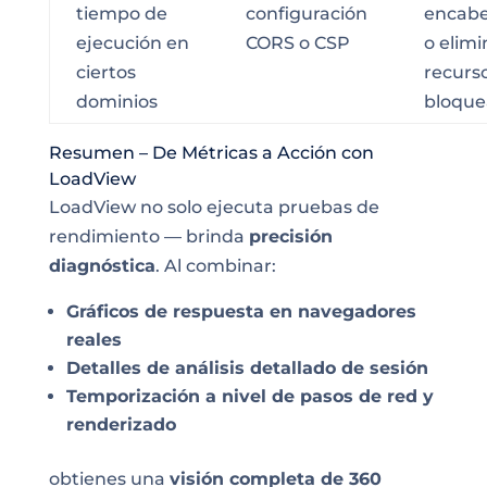
tiempo de
configuración
encab
ejecución en
CORS o CSP
o elimi
ciertos
recurs
dominios
bloque
Resumen – De Métricas a Acción con
LoadView
LoadView no solo ejecuta pruebas de
rendimiento — brinda
precisión
diagnóstica
. Al combinar:
Gráficos de respuesta en navegadores
reales
Detalles de análisis detallado de sesión
Temporización a nivel de pasos de red y
renderizado
obtienes una
visión completa de 360