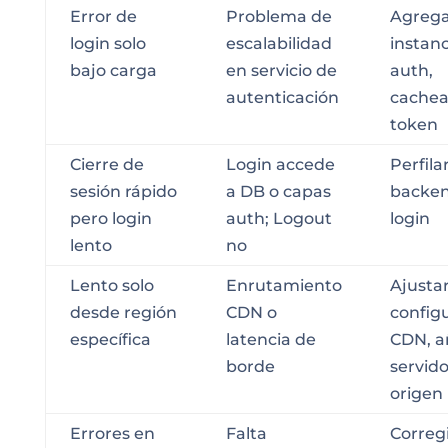
Error de
Problema de
Agreg
login solo
escalabilidad
instanc
bajo carga
en servicio de
auth,
autenticación
cachea
token
Cierre de
Login accede
Perfila
sesión rápido
a DB o capas
backen
pero login
auth; Logout
login
lento
no
Lento solo
Enrutamiento
Ajusta
desde región
CDN o
config
específica
latencia de
CDN, a
borde
servid
origen
Errores en
Falta
Correg