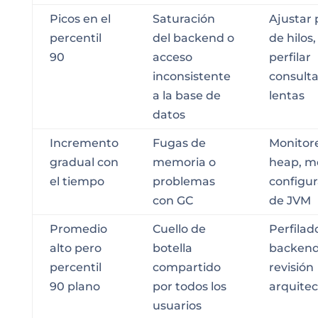
Picos en el
Saturación
Ajustar 
percentil
del backend o
de hilos,
90
acceso
perfilar
inconsistente
consult
a la base de
lentas
datos
Incremento
Fugas de
Monitor
gradual con
memoria o
heap, m
el tiempo
problemas
configur
con GC
de JVM
Promedio
Cuello de
Perfilad
alto pero
botella
backend
percentil
compartido
revisión
90 plano
por todos los
arquitec
usuarios