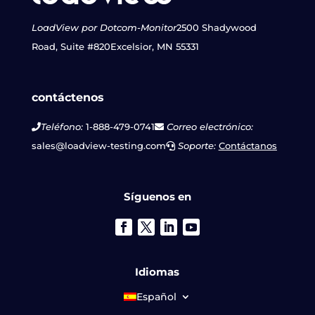
LoadView por Dotcom-Monitor
2500 Shadywood
Road, Suite #820
Excelsior, MN 55331
contáctenos
Teléfono:
1-888-479-0741
Correo electrónico:
sales@loadview-testing.com
Soporte:
Contáctanos
Síguenos en
Idiomas
Español