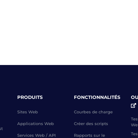
PRODUITS
FONCTIONNALITÉS
OU
Sites Web
Courbes de charge
Tes
Applications Web
Créer des scripts
We
st
Tes
Services Web / API
Rapports sur le