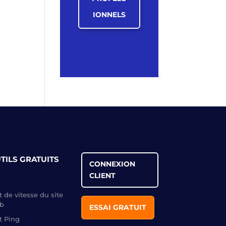
IONNELS
TILS GRATUITS
CONNEXION
CLIENT
t de vitesse du site
b
ESSAI GRATUIT
t Ping