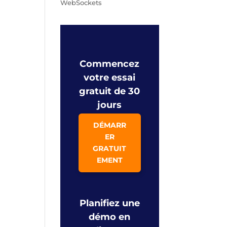
WebSockets
Commencez
votre essai
gratuit de 30
jours
DÉMARR
ER
GRATUIT
EMENT
Planifiez une
démo en