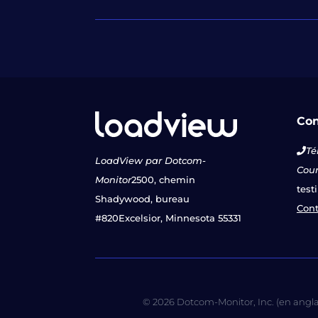
Con
Té
LoadView par Dotcom-
Courr
Monitor
2500, chemin
test
Shadywood, bureau
Cont
#820
Excelsior, Minnesota 55331
© 2026 Dotcom-Monitor, Inc. (en anglais