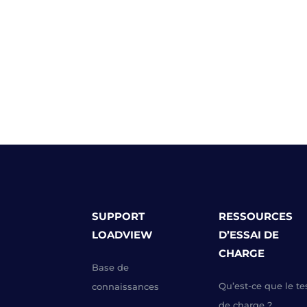
SUPPORT
RESSOURCES
LOADVIEW
D’ESSAI DE
CHARGE
Base de
Qu’est-ce que le te
connaissances
de charge ?