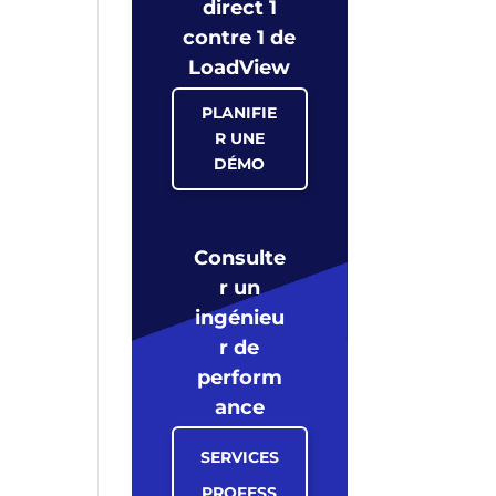
direct 1
contre 1 de
LoadView
PLANIFIE
R UNE
DÉMO
Consulte
r un
ingénieu
r de
perform
ance
SERVICES
PROFESS