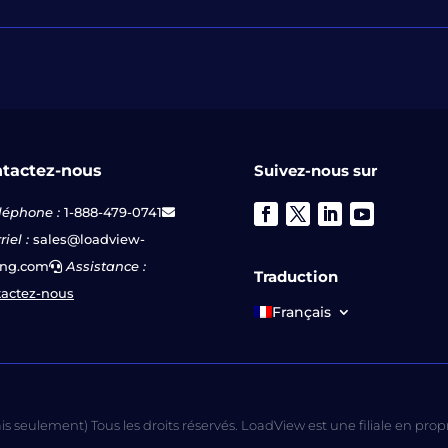
tactez-nous
Suivez-nous sur
léphone :
1-888-479-0741
iel :
sales@loadview-
ing.com
Assistance :
Traduction
actez-nous
Français
 seulement) Tous les droits réservés. LoadView est une filiale en prop