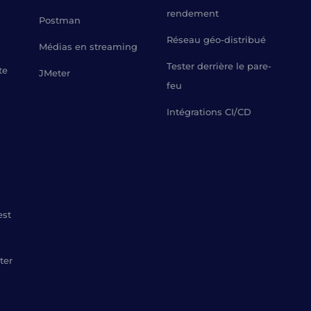
rendement
Postman
Réseau géo-distribué
Médias en streaming
Tester derrière le pare-
te
JMeter
feu
Intégrations CI/CD
est
ter