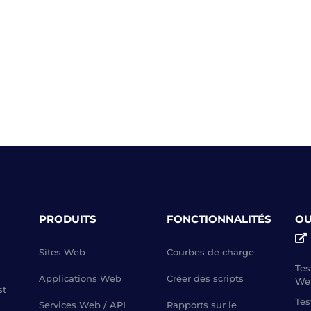
PRODUITS
FONCTIONNALITÉS
OU
Sites Web
Courbes de charge
Tes
Applications Web
Créer des scripts
We
st
Tes
Services Web / API
Rapports sur le