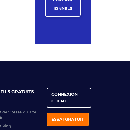
IONNELS
TILS GRATUITS
CONNEXION
CLIENT
t de vitesse du site
b
ESSAI GRATUIT
t Ping