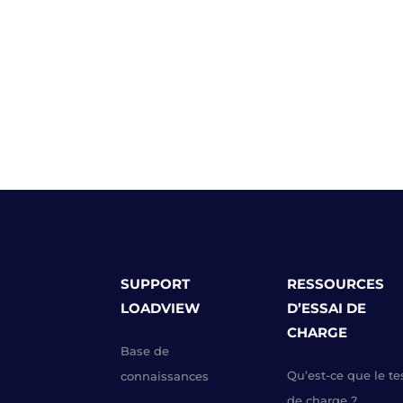
SUPPORT
RESSOURCES
LOADVIEW
D’ESSAI DE
CHARGE
Base de
Qu’est-ce que le te
connaissances
de charge ?