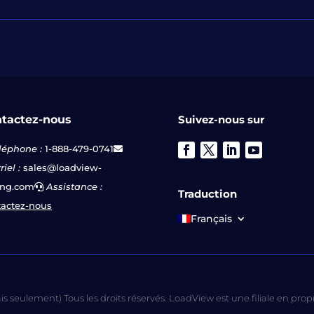
tactez-nous
Suivez-nous sur
léphone :
1-888-479-0741
iel :
sales@loadview-
ing.com
Assistance :
Traduction
actez-nous
Français
 seulement) Tous les droits réservés. LoadView est une filiale en prop