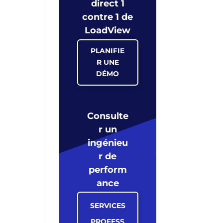
direct 1
contre 1 de
LoadView
PLANIFIE
R UNE
DÉMO
Consulte
r un
ingénieu
r de
perform
ance
SERVICES
PROFESS