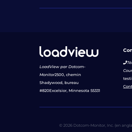
Con
Té
LoadView par Dotcom-
Courr
Monitor
2500, chemin
test
Shadywood, bureau
Cont
#820
Excelsior, Minnesota 55331
© 2026 Dotcom-Monitor, Inc. (en anglais