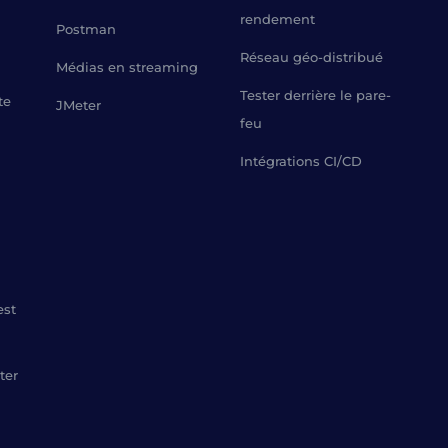
rendement
Postman
Réseau géo-distribué
Médias en streaming
Tester derrière le pare-
te
JMeter
feu
Intégrations CI/CD
est
ter