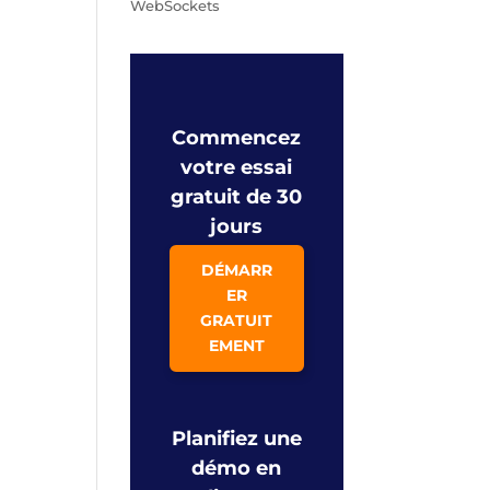
WebSockets
Commencez
votre essai
gratuit de 30
jours
DÉMARR
ER
GRATUIT
EMENT
Planifiez une
démo en