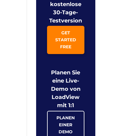
kostenlose
30-Tage-
Testversion
GET
STARTED
FREE
Planen Sie
eine Live-
Demo von
LoadView
mit 1:1
PLANEN
EINER
DEMO