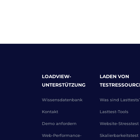
LOADVIEW-
LADEN VON
UNTERSTÜTZUNG
TESTRESSOURC
Wissensdatenbank
Was sind Lasttests
Kontakt
Lasttest-Tools
Demo anfordern
Website-Stresstest
Web-Performance-
Skalierbarkeitstest