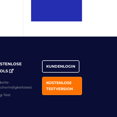
STENLOSE
KUNDENLOGIN
OLS
site-
KOSTENLOSE
chwindigkeitstest
TESTVERSION
g-Test