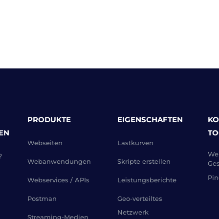
PRODUKTE
EIGENSCHAFTEN
KO
EN
TO
Webseiten
Lastkurven
Web
?
Webanwendungen
Skripte erstellen
Ges
Pin
Webservices / APIs
Leistungsberichte
Postman
Geo-verteiltes
Netzwerk
Streaming-Medien