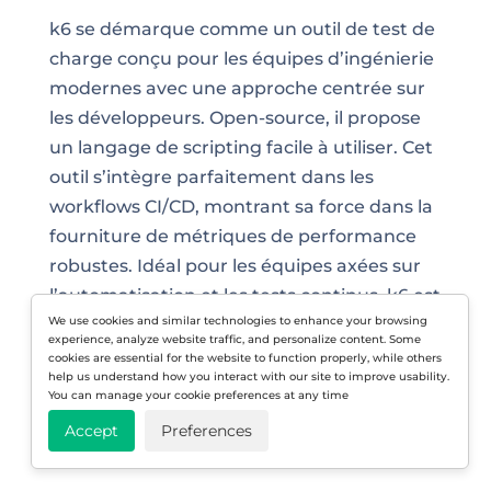
k6 se démarque comme un outil de test de
charge conçu pour les équipes d’ingénierie
modernes avec une approche centrée sur
les développeurs. Open-source, il propose
un langage de scripting facile à utiliser. Cet
outil s’intègre parfaitement dans les
workflows CI/CD, montrant sa force dans la
fourniture de métriques de performance
robustes. Idéal pour les équipes axées sur
l’automatisation et les tests continus, k6 est
We use cookies and similar technologies to enhance your browsing
apprécié pour ses fonctionnalités
experience, analyze website traffic, and personalize content. Some
conviviales pour les développeurs. Il dispose
cookies are essential for the website to function properly, while others
help us understand how you interact with our site to improve usability.
aussi d’une communauté d’utilisateurs
You can manage your cookie preferences at any time
active avec laquelle vous pouvez interagir.
Accept
Preferences