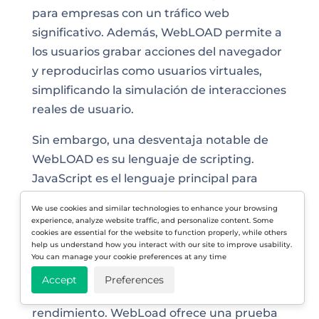
para empresas con un tráfico web
significativo. Además, WebLOAD permite a
los usuarios grabar acciones del navegador
y reproducirlas como usuarios virtuales,
simplificando la simulación de interacciones
reales de usuario.
Sin embargo, una desventaja notable de
WebLOAD es su lenguaje de scripting.
JavaScript es el lenguaje principal para
crear escenarios de prueba y, a pesar de su
We use cookies and similar technologies to enhance your browsing
amplia adopción, las personas que no están
experience, analyze website traffic, and personalize content. Some
cookies are essential for the website to function properly, while others
familiarizadas con JavaScript o que tienen
help us understand how you interact with our site to improve usability.
conocimientos limitados de programación
You can manage your cookie preferences at any time
pueden encontrar desafíos al crear y
Accept
Preferences
personalizar scripts para sus pruebas de
rendimiento. WebLoad ofrece una prueba