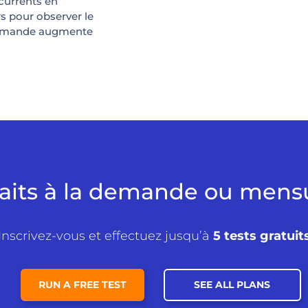
ncurrents en
s pour observer le
demande augmente
faits à la demande ou mensu
Inscrivez-vous et effectuez jusqu’à
5 tests gratuit
RUN A FREE TEST
SEE ALL PLANS