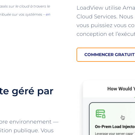
sés sur le cloud à travers le
LoadView utilise Ama
ribuée sur vos systèmes –
en
Cloud Services. Nous
vous puissiez vous co
conception et l’exécu
COMMENCER GRATUI
te géré par
opre environnement —
ition publique. Vous