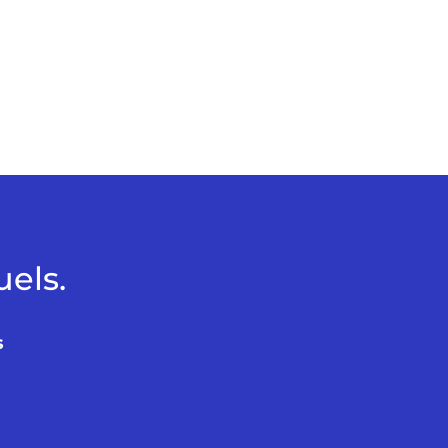
els.
s