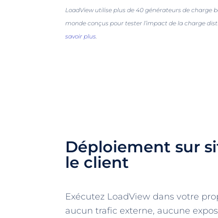
LoadView utilise plus de 40 générateurs de charge ba
monde conçus pour tester l’impact de la charge dist
savoir plus
.
Déploiement sur si
le client
Exécutez LoadView dans votre pr
aucun trafic externe, aucune expos