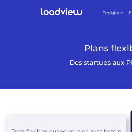
Produits
F
Plans flex
Des startups aux P
Tests flexibles quand vous en avez besoin