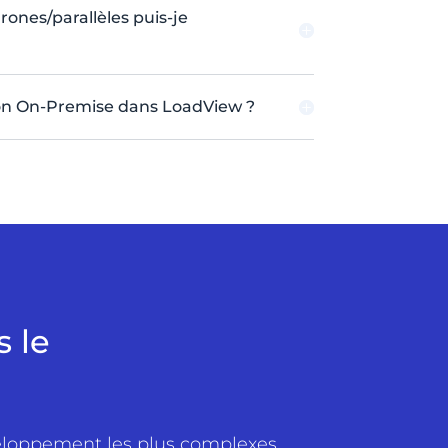
ones/parallèles puis-je
ion On-Premise dans LoadView ?
 le
veloppement les plus complexes.