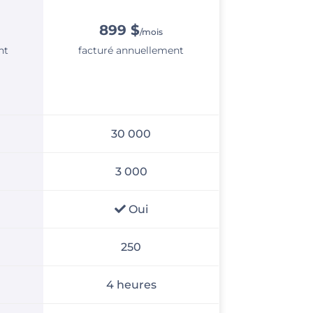
899 $
/mois
nt
facturé annuellement
30 000
3 000
Oui
250
4 heures