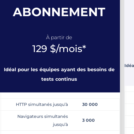
ABONNEMENT
À partir de
129 $/mois*
Idéa
Idéal pour les équipes ayant des besoins de
tests continus
HTTP simultanés jusqu’à
30 000
Navigateurs simultanés
3 000
jusqu’à