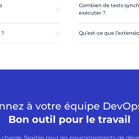
e
Combien de tests synchr
exécuter ?
 ?
Qu’est-ce que l’extens
nnez à votre équipe DevOps
Bon outil pour le travail
e charge, flexible pour les environnements de dé