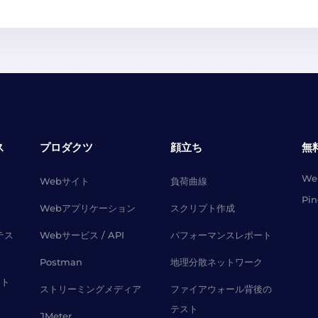
ス
プロダクツ
顔立ち
無
W
Webサイト
負荷曲線
Pi
Webアプリケーション
スクリプト作成
テス
Webサービス / API
パフォーマンスレポート
Postman
地理分散ネットワーク
スト
ストリーミングメディア
ファイアウォール背後の
テスト
JMeter