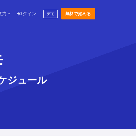
資力
グイン
無料で始める
デモ
モ
ケジュール