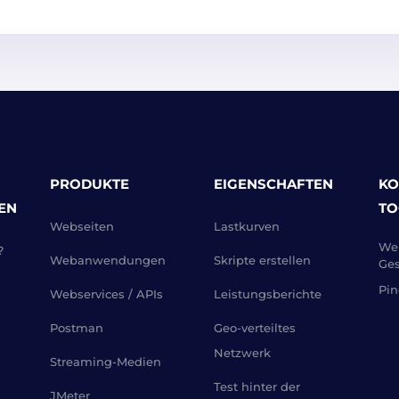
PRODUKTE
EIGENSCHAFTEN
KO
EN
TO
Webseiten
Lastkurven
Web
?
Webanwendungen
Skripte erstellen
Ges
Pin
Webservices / APIs
Leistungsberichte
Postman
Geo-verteiltes
Netzwerk
Streaming-Medien
Test hinter der
JMeter