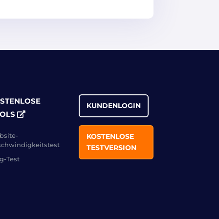
STENLOSE
KUNDENLOGIN
OLS
site-
KOSTENLOSE
chwindigkeitstest
TESTVERSION
g-Test