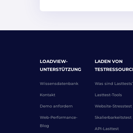
LOADVIEW-
LADEN VON
UNTERSTÜTZUNG
TESTRESSOURC
Wissensdatenbank
Was sind Lasttests
Kontakt
Lasttest-Tools
Demo anfordern
Website-Stresstest
Web-Performance-
Skalierbarkeitstest
Blog
API-Lasttest