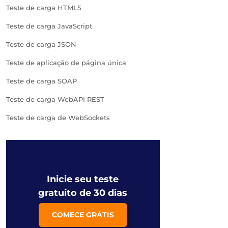
Teste de carga HTML5
Teste de carga JavaScript
Teste de carga JSON
Teste de aplicação de página única
Teste de carga SOAP
Teste de carga WebAPI REST
Teste de carga de WebSockets
Inicie seu teste
gratuito de 30 dias
COMECE GRÁTIS