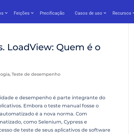
os
Feições
Precificação
Casos de uso
Recursos
vs. LoadView: Quem é o
logia
,
Teste de desempenho
alidade e desempenho é parte integrante do
plicativos. Embora o teste manual fosse o
te automatizado é a nova norma. Com
matizado, como Selenium, Cypress e
esso de teste de seus aplicativos de software