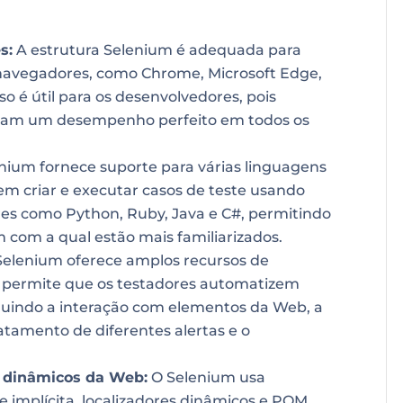
s:
A estrutura Selenium é adequada para
s navegadores, como Chrome, Microsoft Edge,
urso é útil para os desenvolvedores, pois
nham um desempenho perfeito em todos os
nium fornece suporte para várias linguagens
m criar e executar casos de teste usando
es como Python, Ruby, Java e C#, permitindo
com a qual estão mais familiarizados.
elenium oferece amplos recursos de
e permite que os testadores automatizem
cluindo a interação com elementos da Web, a
tamento de diferentes alertas e o
s dinâmicos da Web:
O Selenium usa
e implícita, localizadores dinâmicos e POM