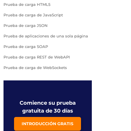
Prueba de carga HTML5
Prueba de carga de JavaScript
Prueba de carga JSON
Prueba de aplicaciones de una sola página
Prueba de carga SOAP
Prueba de carga REST de WebAPI
Prueba de carga de WebSockets
Comience su prueba
gratuita de 30 días
INTRODUCCIÓN GRATIS