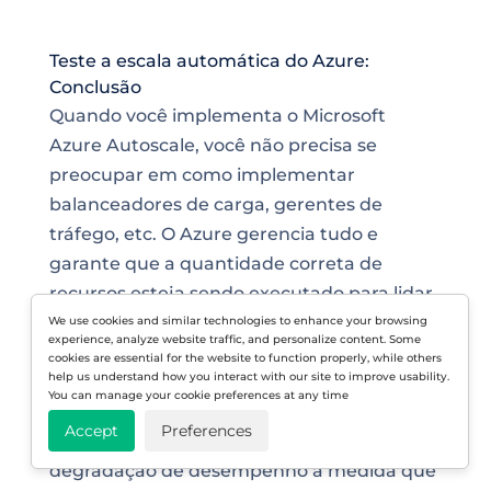
Teste a escala automática do Azure:
Conclusão
Quando você implementa o Microsoft
Azure Autoscale, você não precisa se
preocupar em como implementar
balanceadores de carga, gerentes de
tráfego, etc. O Azure gerencia tudo e
garante que a quantidade correta de
recursos esteja sendo executado para lidar
com a carga de seus aplicativos que seus
We use cookies and similar technologies to enhance your browsing
experience, analyze website traffic, and personalize content. Some
testes. No entanto, o uso de uma solução
cookies are essential for the website to function properly, while others
help us understand how you interact with our site to improve usability.
como o LoadView garante que o Autoscale
You can manage your cookie preferences at any time
esteja funcionando corretamente e que
Accept
Preferences
seus usuários não experimentem nenhuma
degradação de desempenho à medida que