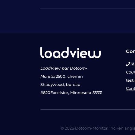
Con
Té
LoadView par Dotcom-
Courr
Monitor
2500, chemin
test
Shadywood, bureau
Cont
#820
Excelsior, Minnesota 55331
© 2026 Dotcom-Monitor, Inc. (en anglais