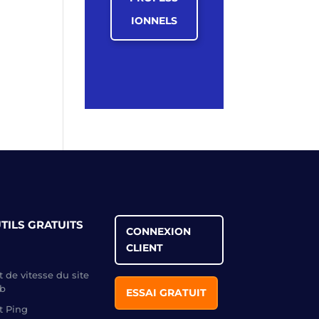
IONNELS
TILS GRATUITS
CONNEXION
CLIENT
t de vitesse du site
b
ESSAI GRATUIT
t Ping