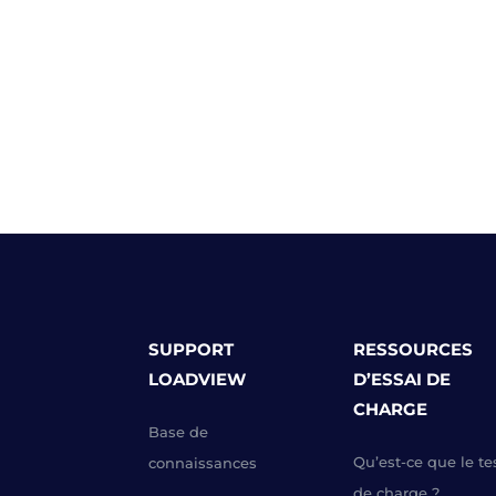
SUPPORT
RESSOURCES
LOADVIEW
D’ESSAI DE
CHARGE
Base de
Qu’est-ce que le te
connaissances
de charge ?