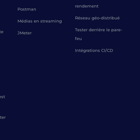
rendement
Postman
Réseau géo-distribué
Médias en streaming
Tester derrière le pare-
te
JMeter
feu
Intégrations CI/CD
est
ter