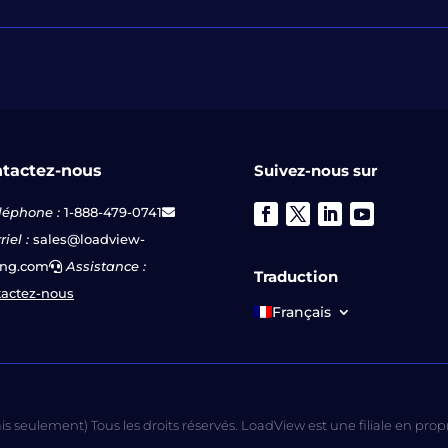
tactez-nous
Suivez-nous sur
léphone :
1-888-479-0741
iel :
sales@loadview-
ing.com
Assistance :
Traduction
actez-nous
Français
 seulement) Tous les droits réservés. LoadView est une filiale en prop