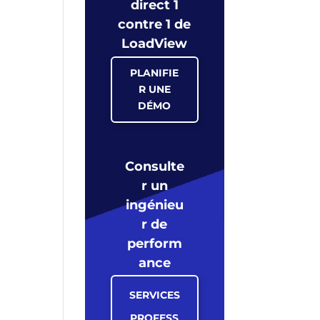
direct 1
contre 1 de
LoadView
PLANIFIE
R UNE
DÉMO
Consulte
r un
ingénieu
r de
perform
ance
SERVICES
PROFESS