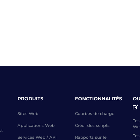
PRODUITS
FONCTIONNALITÉS
OU
Sites Web
Courbes de charge
Tes
Applications Web
Créer des scripts
We
st
Tes
Services Web / API
Rapports sur le