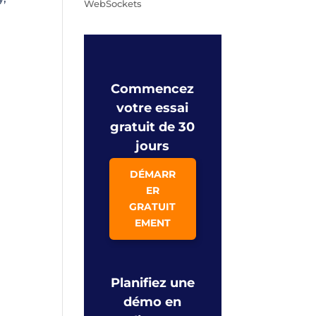
WebSockets
Commencez
votre essai
gratuit de 30
jours
DÉMARR
ER
GRATUIT
EMENT
Planifiez une
démo en