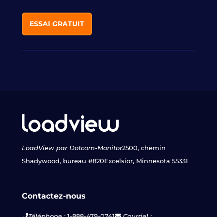
ESSAI GRATUIT
LoadView par Dotcom-Monitor
2500, chemin
Shadywood, bureau #820
Excelsior, Minnesota 55331
Contactez-nous
Téléphone :
1-888-479-0741
Courriel :