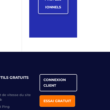
IONNELS
TILS GRATUITS
CONNEXION
CLIENT
t de vitesse du site
b
ESSAI GRATUIT
t Ping