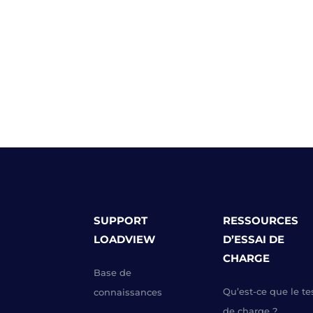
SUPPORT
RESSOURCES
LOADVIEW
D’ESSAI DE
CHARGE
Base de
Qu’est-ce que le te
connaissances
de charge ?