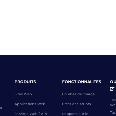
PRODUITS
FONCTIONNALITÉS
OU
Sites Web
Courbes de charge
Tes
Applications Web
Créer des scripts
We
st
Tes
Services Web / API
Rapports sur le