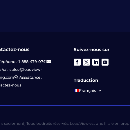
tactez-nous
Suivez-nous sur
léphone :
1-888-479-0741
iel :
sales@loadview-
ing.com
Assistance :
Traduction
actez-nous
Français
 seulement) Tous les droits réservés. LoadView est une filiale en prop