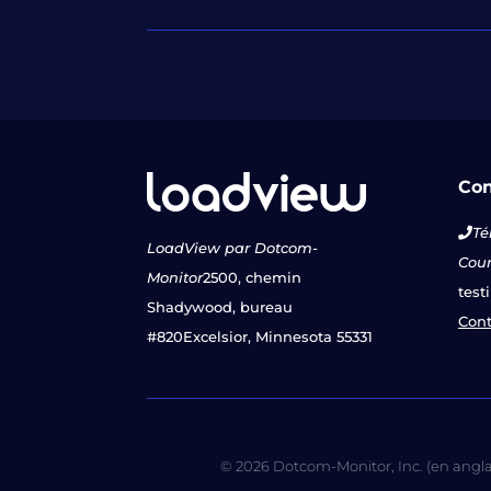
Con
Té
LoadView par Dotcom-
Courr
Monitor
2500, chemin
test
Shadywood, bureau
Cont
#820
Excelsior, Minnesota 55331
© 2026 Dotcom-Monitor, Inc. (en anglais