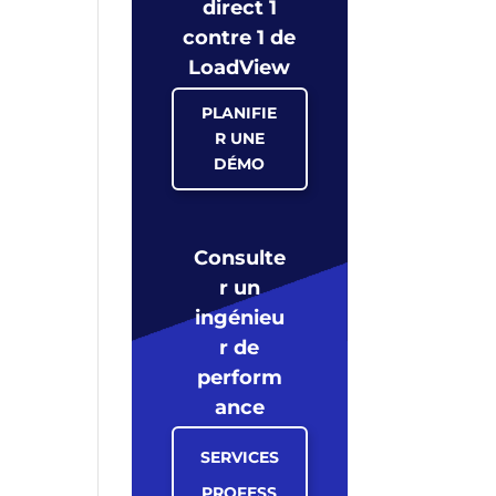
direct 1
contre 1 de
LoadView
PLANIFIE
R UNE
DÉMO
Consulte
r un
ingénieu
r de
perform
ance
SERVICES
PROFESS