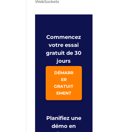
WebSockets
Commencez
votre essai
gratuit de 30
jours
DÉMARR
ER
GRATUIT
EMENT
Planifiez une
démo en