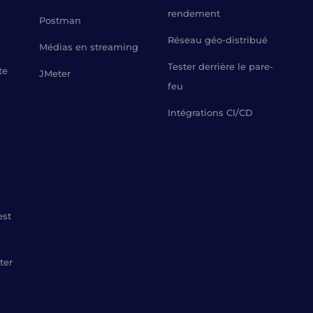
rendement
Postman
Réseau géo-distribué
Médias en streaming
Tester derrière le pare-
te
JMeter
feu
Intégrations CI/CD
est
ter