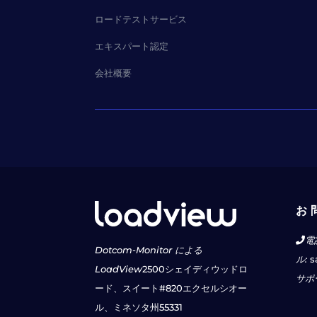
ロードテストサービス
エキスパート認定
会社概要
お 
電
Dotcom-Monitor による
ル:
s
LoadView
2500シェイディウッドロ
サポ
ード、スイート#820
エクセルシオー
ル、ミネソタ州55331