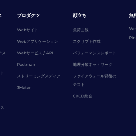
ス
プロダクツ
顔立ち
無
W
Webサイト
負荷曲線
Pi
Webアプリケーション
スクリプト作成
テス
Webサービス / API
パフォーマンスレポート
Postman
地理分散ネットワーク
スト
ストリーミングメディア
ファイアウォール背後の
テスト
JMeter
CI/CD統合
レス