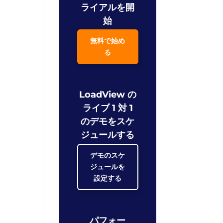
ライアルを開
始
無料で始め
る
LoadView の
ライブ 1 対 1
のデモをスケ
ジュールする
デモのスケ
ジュールを
設定する
パフォー