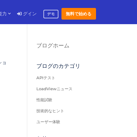
資力
グイン
無料で始める
デモ
ブログホーム
ショ
ブログのカテゴリ
APIテスト
LoadViewニュース
性能試験
技術的なヒント
ユーザー体験