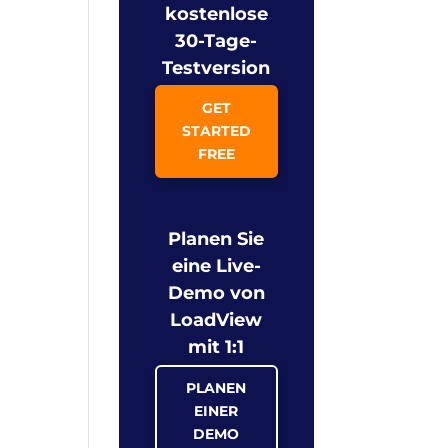
kostenlose
30-Tage-
Testversion
GET
STARTED
FREE
Planen Sie
eine Live-
Demo von
LoadView
mit 1:1
PLANEN
EINER
DEMO