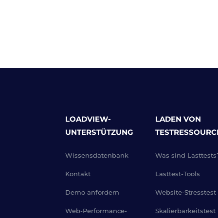
LOADVIEW-
LADEN VON
UNTERSTÜTZUNG
TESTRESSOURC
Wissensdatenbank
Was sind Lasttests
Kontakt
Lasttest-Tools
Demo anfordern
Website-Stresstest
Web-Performance-
Skalierbarkeitstest