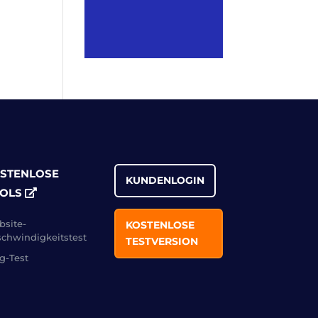
STENLOSE
KUNDENLOGIN
OLS
site-
KOSTENLOSE
chwindigkeitstest
TESTVERSION
g-Test