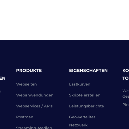
PRODUKTE
EIGENSCHAFTEN
KO
EN
TO
Webseiten
Lastkurven
Web
?
Webanwendungen
Skripte erstellen
Ges
Pin
Webservices / APIs
Leistungsberichte
Postman
Geo-verteiltes
Netzwerk
Streaming-Medien