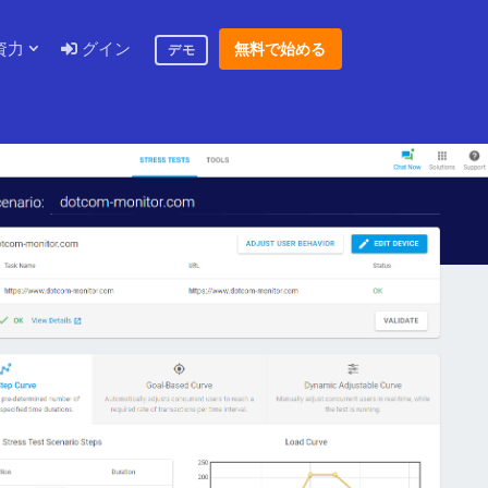
資力
グイン
無料で始める
デモ