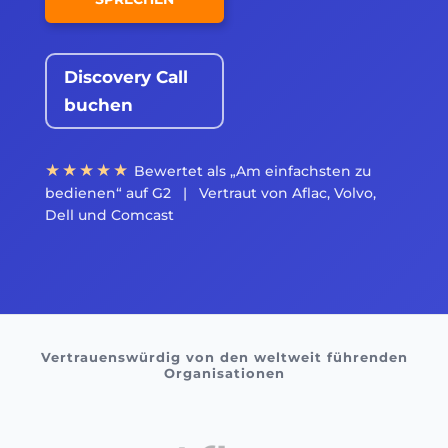
Discovery Call
buchen
★★★★★
Bewertet als „Am einfachsten zu
bedienen“ auf G2 | Vertraut von Aflac, Volvo,
Dell und Comcast
Vertrauenswürdig von den weltweit führenden
Organisationen