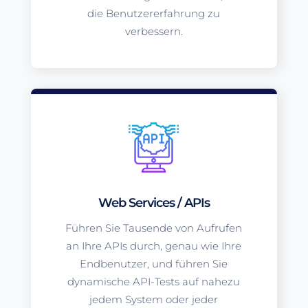
die Benutzererfahrung zu
verbessern.
Web Services / APIs
Führen Sie Tausende von Aufrufen
an Ihre APIs durch, genau wie Ihre
Endbenutzer, und führen Sie
dynamische API-Tests auf nahezu
jedem System oder jeder