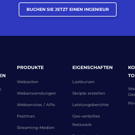
BUCHEN SIE JETZT EINEN INGENIEUR
PRODUKTE
EIGENSCHAFTEN
KO
EN
TO
Webseiten
Lastkurven
Web
?
Webanwendungen
Skripte erstellen
Ges
Pin
Webservices / APIs
Leistungsberichte
Postman
Geo-verteiltes
Netzwerk
Streaming-Medien