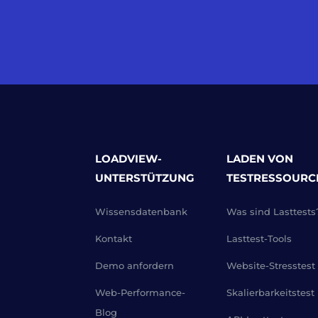
LOADVIEW-
LADEN VON
UNTERSTÜTZUNG
TESTRESSOURC
Wissensdatenbank
Was sind Lasttests
Kontakt
Lasttest-Tools
Demo anfordern
Website-Stresstest
Web-Performance-
Skalierbarkeitstest
Blog