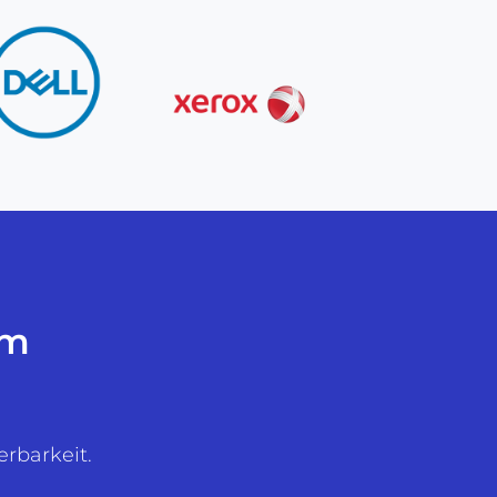
um
erbarkeit.