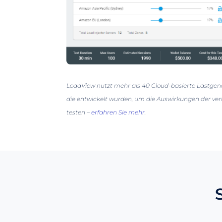
LoadView nutzt mehr als 40 Cloud-basierte Lastgen
die entwickelt wurden, um die Auswirkungen der vert
testen –
erfahren Sie mehr
.