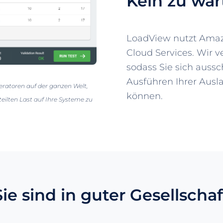
Kein zu wa
LoadView nutzt Amaz
Cloud Services. Wir 
sodass Sie sich aussc
Ausführen Ihrer Ausl
eratoren auf der ganzen Welt,
können.
eilten Last auf Ihre Systeme zu
Sie sind in guter Gesellschaf