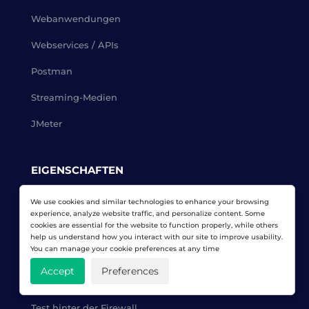
Webanwendungen
Webservices / APIs
Postman
Streaming-Medien
JMeter
EIGENSCHAFTEN
Lastkurven
We use cookies and similar technologies to enhance your browsing
experience, analyze website traffic, and personalize content. Some
cookies are essential for the website to function properly, while others
Skripte erstellen
help us understand how you interact with our site to improve usability.
You can manage your cookie preferences at any time
Leistungsberichte
Accept
Preferences
Geo-verteiltes Netzwerk
Test hinter der Firewall