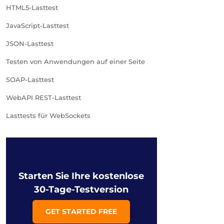
HTML5-Lasttest
JavaScript-Lasttest
JSON-Lasttest
Testen von Anwendungen auf einer Seite
SOAP-Lasttest
WebAPI REST-Lasttest
Lasttests für WebSockets
Starten Sie Ihre kostenlose
30-Tage-Testversion
GET STARTED FREE